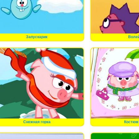
Запускарик
Воле
Снежная горка
Костюм