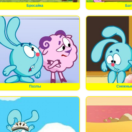
Бросайка
Бат
Пазлы
Снежные