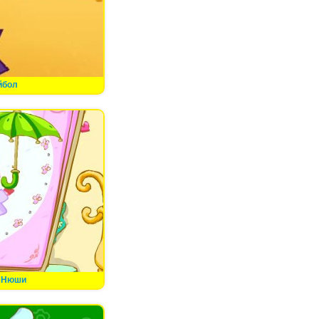
йбол
 Нюши