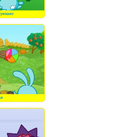
лукошко
ьи