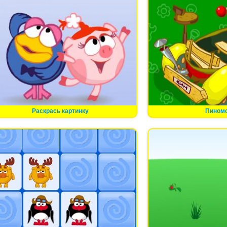
Раскрась картинку
Пином