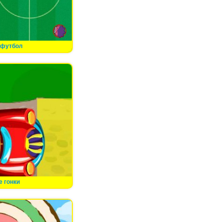
 футбол
 гонки