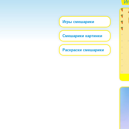
И
Игры смешарики
Смешарики картинки
Раскраски смешарики