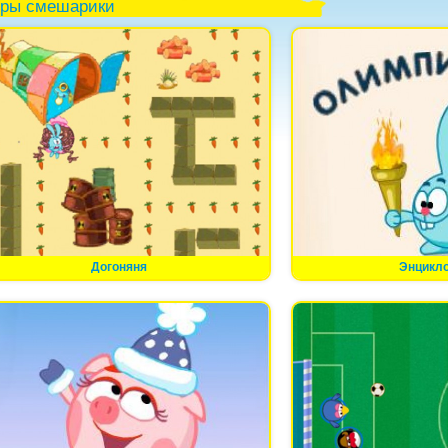
гры смешарики
Догоняня
Энцикл