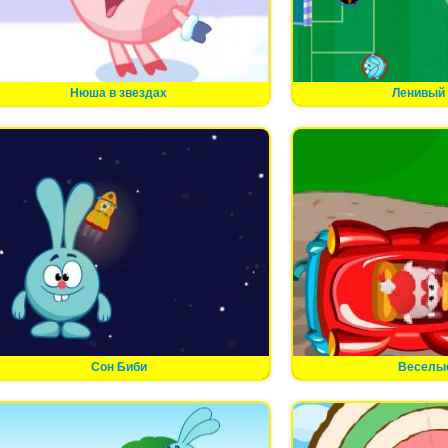
Нюша в звездах
Ленивый
Сон Биби
Веселые