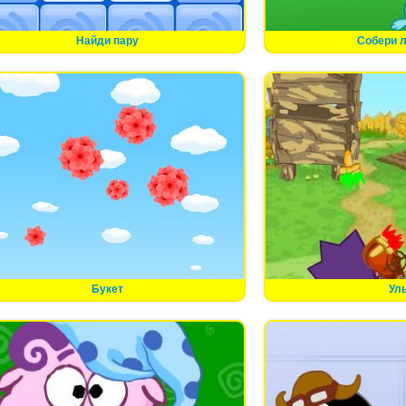
Найди пару
Собери 
Букет
Ул