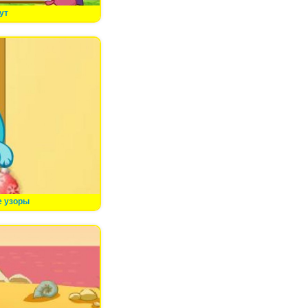
ут
 узоры